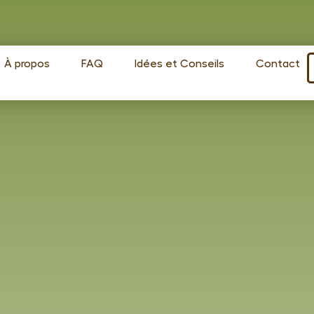
À propos
FAQ
Idées et Conseils
Contact
Beso
form
s
Produits spécifiques
spéc
Bois rabotés
Cav(in)wood
Découpe laser
Co