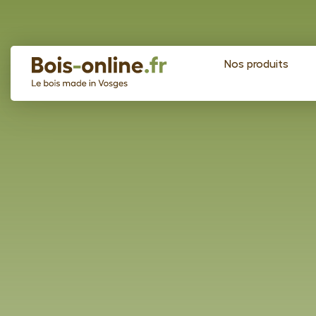
Nos produits
Panneaux sur mesure
Panneaux standard
Bureau
Frêne blanc olivier
Plateau de table
Chêne
Marches d’escalier
Plateaux d’établis
Plan de travail