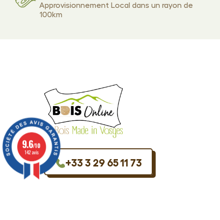
Approvisionnement Local dans un rayon de
100km
9.6
/10
142 avis
+33 3 29 65 11 73
Du lundi au vendredi,
8h00 – 12h00 – / 13h30 – 17h30