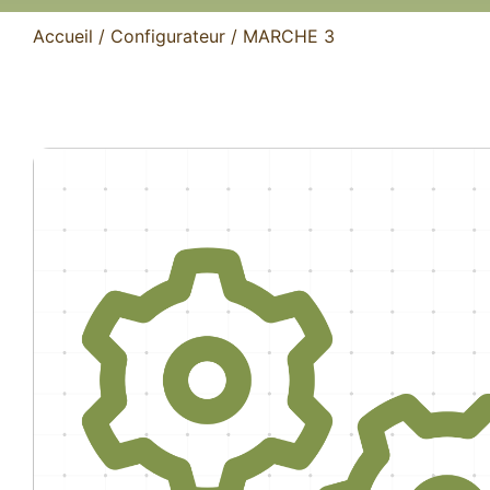
Plateaux d’établis
Accueil
/
Configurateur
/ MARCHE 3
Accessoires
Escalier spécifique
Protection du bois
Raidisseurs acier