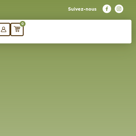
Suivez-nous
0
in de
es
ifiques ?
nfigurer mes
panneaux