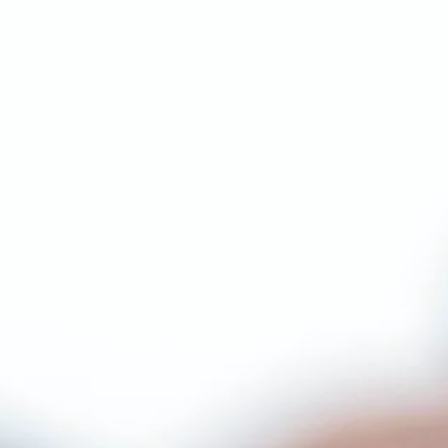
Panneaux standards
Configurer
mes
Frêne blanc olivier
panneaux
Chêne
Plateaux d’établis
Produits spécifiques
Bois rabotés
Cav(in)wood
Découpe laser
Accessoires
Protection du bois
Raidisseurs acier