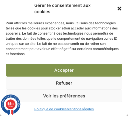
Gérer le consentement aux
cookies
Pour offrir les meilleures expériences, nous utilisons des technologies
Panneau frêne blanc /
Panneau frêne blanc /
telles que les cookies pour stocker et/ou accéder aux informations des
olivier
olivier
appareils. Le fait de consentir à ces technologies nous permettra de
traiter des données telles que le comportement de navigation ou les ID
567,00
€
415,00
€
uniques sur ce site. Le fait de ne pas consentir ou de retirer son
consentement peut avoir un effet négatif sur certaines caractéristiques
et fonctions.
Accepter
Refuser
Voir les préférences
9.6
/10
143 avis
Politique de cookies
Mentions légales
Panneau frêne blanc /
Panneau frêne blanc /
olivier
olivier