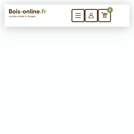
0
Besoin
Panneaux sur mesure
de
Bureau
formes
Plateau de table
spécifique
Marches d’escalier
?
Plan de travail
Plateaux d’établis