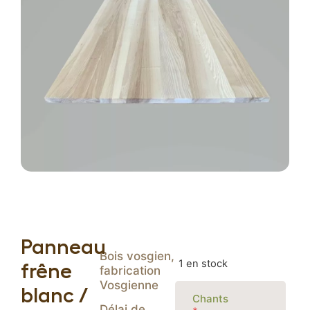
Panneaux standards
Configurer
mes
Frêne blanc olivier
panneaux
Chêne
Plateaux d’établis
Produits spécifiques
Bois rabotés
Cav(in)wood
Découpe laser
Accessoires
Panneau
Bois vosgien,
1 en stock
Protection du bois
frêne
fabrication
Vosgienne
Raidisseurs acier
blanc /
Chants
Délai de