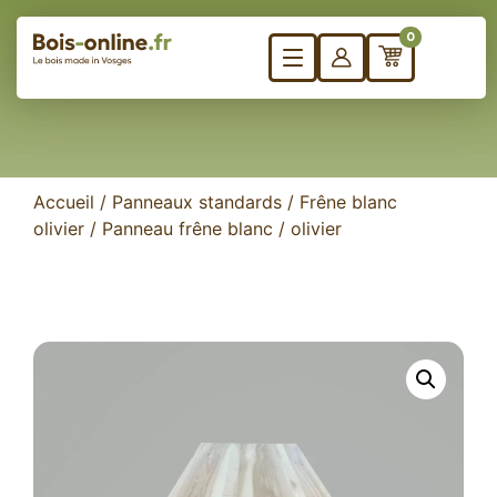
0
Accueil
/
Panneaux standards
/
Frêne blanc
olivier
/ Panneau frêne blanc / olivier
Besoin
Panneaux sur mesure
de
Bureau
formes
Plateau de table
spécifiqu
Marches d’escalier
?
Plan de travail
Plateaux d’établis