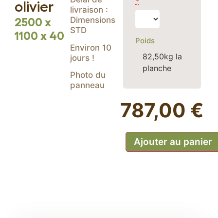
*
olivier
livraison :
Escalier spécifique
Dimensions
2500 x
STD
Table en bois massif
1100 x 40
Poids
Environ 10
82,50kg la
jours !
planche
Photo du
panneau
787,00 €
Ajouter au panier