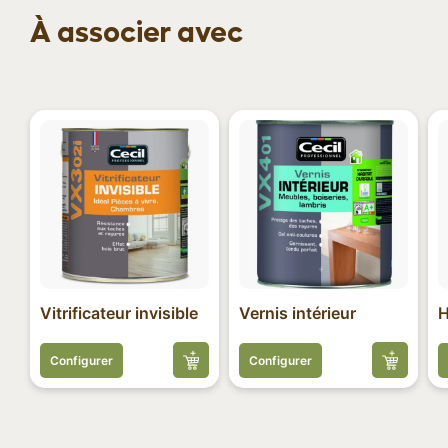
À associer avec
Vitrificateur invisible
Vernis intérieur
H
Configurer
Configurer