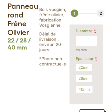
Panneau
Escalier spécifique
Bois vosgien,
rond
frêne olivier,
Table en bois massif
fabrication
Frêne
Vosgienne
*
Diamètre
Olivier
Délai de
livraison :
22 / 28 /
environ 20
40 mm
jours
en mm
*
*Photo non
Epaisseur
contractuelle
22mm
28mm
40mm