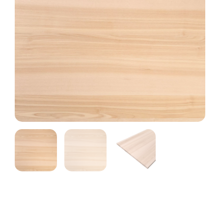
Panneaux standards
Configurer
mes
Frêne blanc olivier
panneaux
Chêne
Plateaux d’établis
Produits spécifiques
Bois rabotés
Cav(in)wood
Découpe laser
Accessoires
Protection du bois
Raidisseurs acier