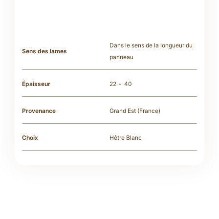
Dans le sens de la longueur du
Sens des lames
panneau
Épaisseur
22
40
Provenance
Grand Est (France)
Choix
Hêtre Blanc
Nous vous recommandons de protéger vos
panneaux en bois massif avec un produit adapté.