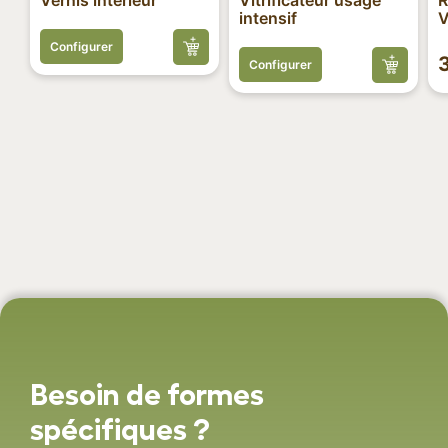
intensif
V
Configurer
Configurer
Besoin de formes
spécifiques ?