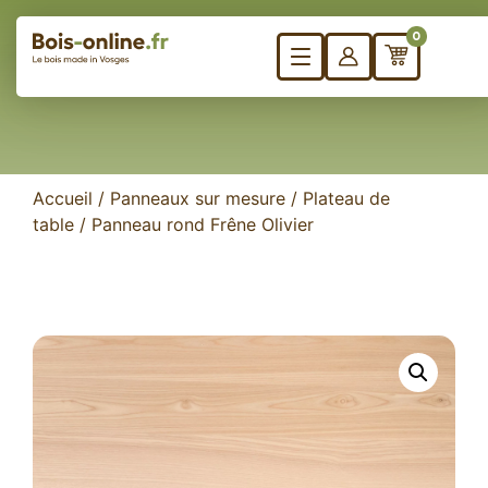
0
Accueil
/
Panneaux sur mesure
/
Plateau de
table
/ Panneau rond Frêne Olivier
Besoin
Panneaux sur mesure
de
Bureau
formes
Plateau de table
spécifiqu
Marches d’escalier
?
Plan de travail
Plateaux d’établis