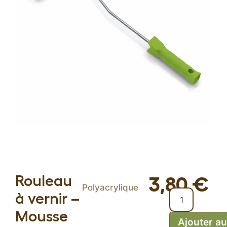
Panneaux standards
Configurer
mes
Frêne blanc olivier
panneaux
Chêne
Plateaux d’établis
Produits spécifiques
Bois rabotés
Cav(in)wood
Découpe laser
Accessoires
Rouleau
3,80
€
Polyacrylique
Protection du bois
à vernir –
Raidisseurs acier
Mousse
Ajouter au