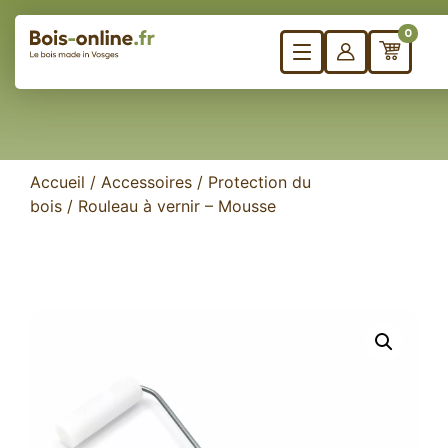
0
Accueil
/
Accessoires
/
Protection du
bois
/ Rouleau à vernir – Mousse
Besoin
Panneaux sur mesure
de
Bureau
formes
Plateau de table
spécifi
Marches d’escalier
?
Plan de travail
Plateaux d’établis