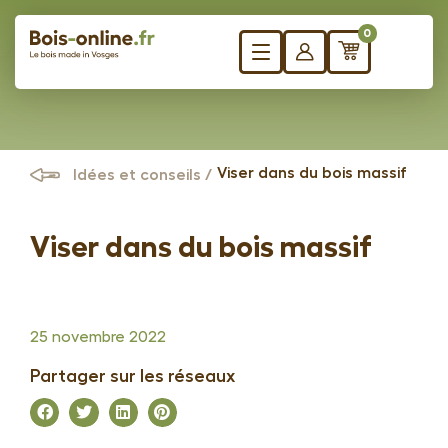
0
Viser dans du bois massif
Idées et conseils /
Besoin
Panneaux sur mesure
Viser dans du bois massif
de
Bureau
formes
Plateau de table
spécifique
25 novembre 2022
Marches d’escalier
?
Plan de travail
Partager sur les réseaux
Plateaux d’établis