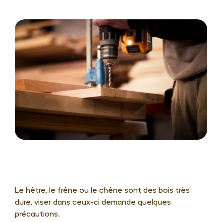
Panneaux standards
Configurer
mes
Frêne blanc olivier
panneaux
Chêne
Plateaux d’établis
Produits spécifiques
Bois rabotés
Cav(in)wood
Découpe laser
Accessoires
Protection du bois
Le hêtre, le frêne ou le chêne sont des bois très
dure, viser dans ceux-ci demande quelques
Raidisseurs acier
précautions.